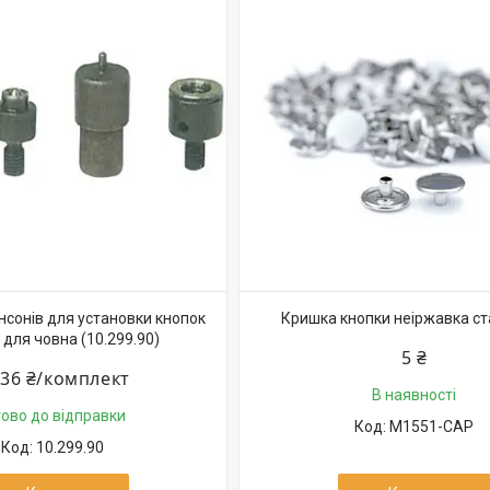
нсонів для установки кнопок
Кришка кнопки неіржавка с
i для човна (10.299.90)
5 ₴
836 ₴/комплект
В наявності
тово до відправки
M1551-CAP
10.299.90