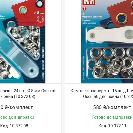
сів - 24 шт., Ø 8 мм Osculati
Комплект люверсів - 15 шт, Ді
 човна (10.372.08)
Osculati для човна (10.37
80 ₴/комплект
580 ₴/комплект
тово до відправки
Готово до відправки
10.372.08
10.372.11