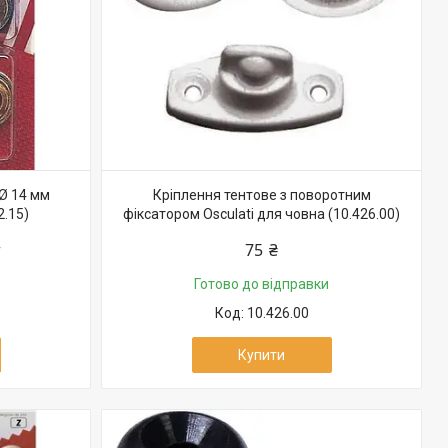
 Ø 14 мм
Кріплення тентове з поворотним
2.15)
фіксатором Osculati для човна (10.426.00)
т
75 ₴
Готово до відправки
10.426.00
Купити