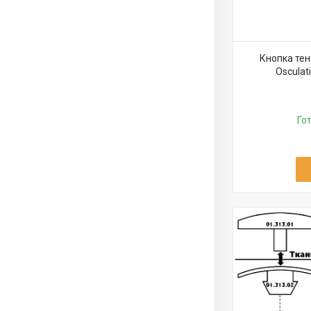
Кнопка тен
Osculat
Го