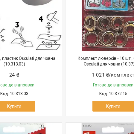
 пластик Osculati для човна
Комплект люверсів - 10 шт.,
(10.313.03)
Osculati для човна (10.37
24 ₴
1 021 ₴/комплек
тово до відправки
Готово до відправки
10.313.03
10.372.15
Купити
Купити