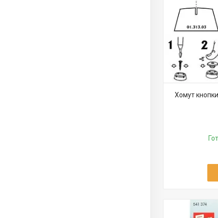
Хомут кнопки,
Го