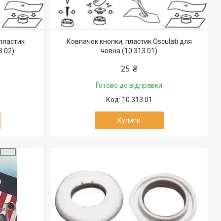
 пластик
Ковпачок кнопки, пластик Osculati для
3.02)
човна (10.313.01)
25 ₴
Готово до відправки
10.313.01
Купити