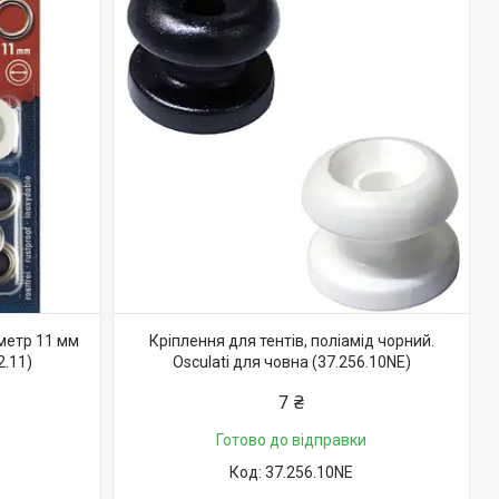
аметр 11 мм
Кріплення для тентів, поліамід чорний.
2.11)
Osculati для човна (37.256.10NE)
7 ₴
Готово до відправки
37.256.10NE