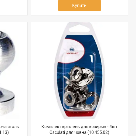
Купити
юча сталь.
Комплект кріплень для козирків - 4шт
1.13)
Osculati для човна (10.455.02)