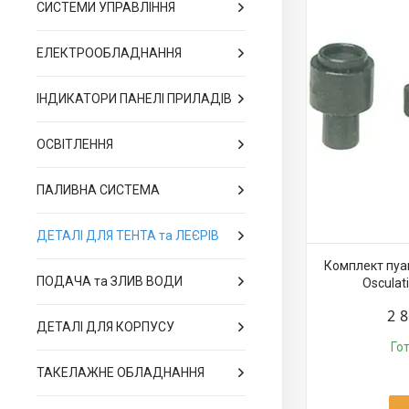
СИСТЕМИ УПРАВЛІННЯ
ЕЛЕКТРООБЛАДНАННЯ
ІНДИКАТОРИ ПАНЕЛІ ПРИЛАДІВ
ОСВІТЛЕННЯ
ПАЛИВНА СИСТЕМА
ДЕТАЛІ ДЛЯ ТЕНТА та ЛЕЄРІВ
Комплект пуа
ПОДАЧА та ЗЛИВ ВОДИ
Osculat
Кнопки та люверси
2 
ДЕТАЛІ ДЛЯ КОРПУСУ
Ковпачки торцеві
Го
ТАКЕЛАЖНЕ ОБЛАДНАННЯ
Прохідні деталі тента
Опори труб тента