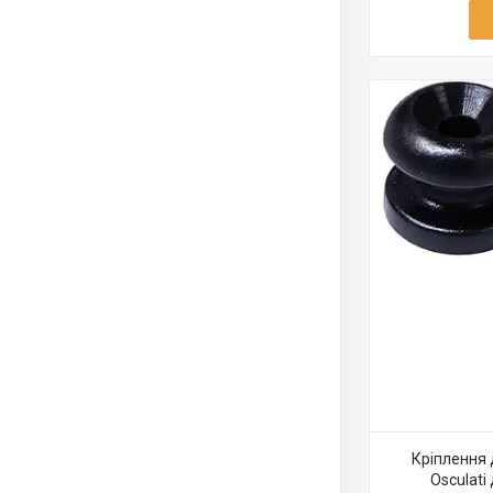
Кріплення д
Osculati