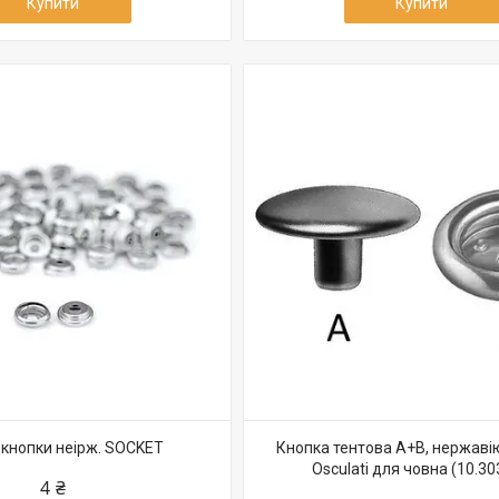
Купити
Купити
кнопки неірж. SOCKET
Кнопка тентова А+В, нержаві
Osculati для човна (10.30
4 ₴