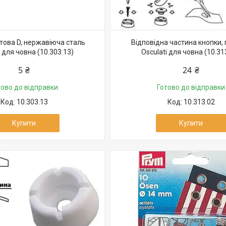
това D, нержавіюча сталь
Відповідна частина кнопки,
i для човна (10.303.13)
Osculati для човна (10.31
5 ₴
24 ₴
тово до відправки
Готово до відправки
10.303.13
10.313.02
Купити
Купити