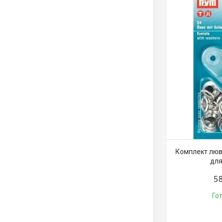
Комплект лювер
для
5
Го