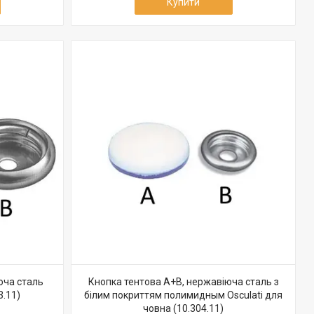
Купити
юча сталь
Кнопка тентова А+В, нержавіюча сталь з
3.11)
білим покриттям полимидным Osculati для
човна (10.304.11)