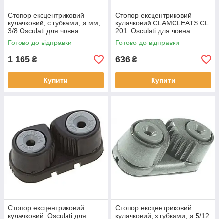
Стопор ексцентриковий
Стопор ексцентриковий
кулачковий, c губками, ø мм,
кулачковий CLAMCLEATS CL
3/8 Osculati для човна
201. Osculati для човна
(56.025.11)
(56.201.10)
Готово до відправки
Готово до відправки
1 165
636
₴
₴
Купити
Купити
Стопор ексцентриковий
Стопор ексцентриковий
кулачковий. Osculati для
кулачковий, з губками, ø 5/12