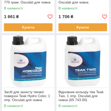
770 грам, Osculati для човна
Osculati для човна
(65.800.01)
(65.800.04)
В наявності
В наявності
1 661
1 706
₴
₴
Купити
Купити
Засіб для захисту тікової
Відновник кольору тіка Teak
поверхні Teak Hydro Color, 1
Two, 1 літр. Osculati для
літр. Osculati для човна
човна (65.743.00)
(65.747.00)
В наявності
В наявності