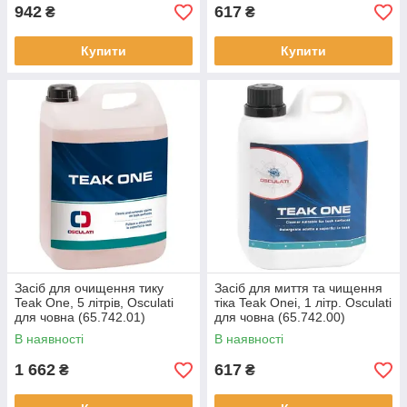
942
617
₴
₴
Купити
Купити
Засіб для очищення тику
Засіб для миття та чищення
Teak One, 5 літрів, Osculati
тіка Teak Onei, 1 літр. Osculati
для човна (65.742.01)
для човна (65.742.00)
В наявності
В наявності
1 662
617
₴
₴