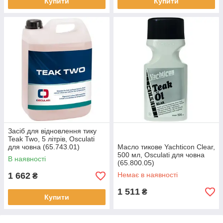
Купити
Купити
Засіб для відновлення тику
Teak Two, 5 літрів, Osculati
для човна (65.743.01)
Масло тикове Yachticon Clear,
500 мл, Osculati для човна
В наявності
(65.800.05)
1 662
Немає в наявності
₴
1 511
₴
Купити