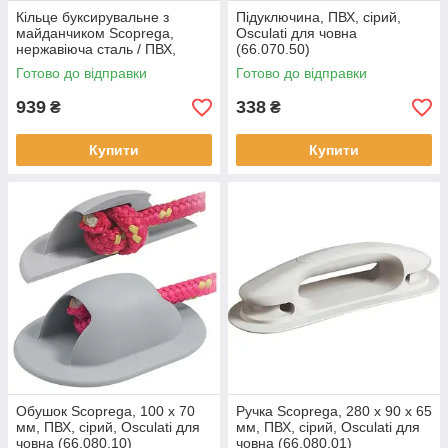
Кільце буксирувальне з
Підуключина, ПВХ, сірий,
майданчиком Scoprega,
Osculati для човна
нержавіюча сталь / ПВХ,
(66.070.50)
Osculati для човна
Готово до відправки
Готово до відправки
(66.080.25)
939
338
₴
₴
Купити
Купити
Обушок Scoprega, 100 х 70
Ручка Scoprega, 280 х 90 х 65
мм, ПВХ, сірий, Osculati для
мм, ПВХ, сірий, Osculati для
човна (66.080.10)
човна (66.080.01)