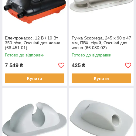
Електронасос, 12 В / 10 Вт,
Ручка Scoprega, 245 х 90 х 47
350 л/хв, Osculati для човна
мм, ПВХ, сірий, Osculati для
(66.451.01)
човна (66.080.02)
Готово до відправки
Готово до відправки
7 549
425
₴
₴
Купити
Купити