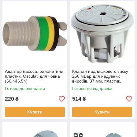
Адаптер насоса, байонетний,
Клапан надлишкового тиску
пластик, Osculati для човна
250 мБар для надувних
(66.446.54)
виробів, 37 мм, пластик,
сірий, Osculati для човна
Готово до відправки
Готово до відправки
(66.446.68)
220
514
₴
₴
Купити
Купити