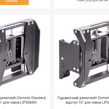
+380 (93) 220-00-24
Купити
джекплейт Dometic Standard,
Гідравлічний джекплейт Dometi
6″ для човна (JP5060R)
відступ 10″ для човна (JP