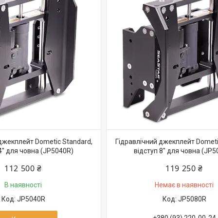
джекплейт Dometic Standard,
Гідравлічний джекплейт Dometi
4″ для човна (JP5040R)
відступ 8″ для човна (JP5
112 500 ₴
119 250 ₴
В наявності
Немає в наявності
JP5040R
JP5080R