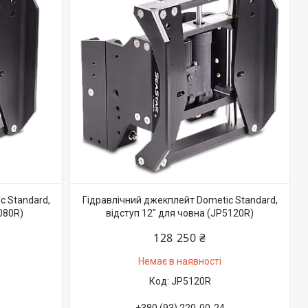
c Standard,
Гідравлічний джекплейт Dometic Standard,
080R)
відступ 12″ для човна (JP5120R)
128 250 ₴
Немає в наявності
JP5120R