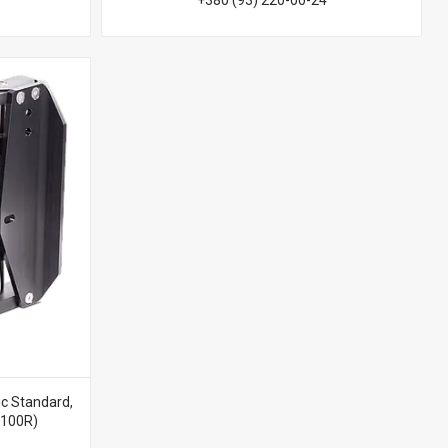
+380 (93) 220-00-24
c Standard,
5100R)