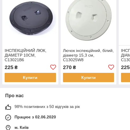
ІНСПЕКЦІЙНИЙ ЛЮК,
Лючок інспекційний, білий,
ІНС
ДІАМЕТР 10СМ,
діаметр 15,3 см,
ДІА
C13021B6
C13025W8
C13
225
270
225
₴
₴
Купити
Купити
Про нас
98% позитивних з 50 відгуків за рік
Працює з 02.06.2020
м. Київ