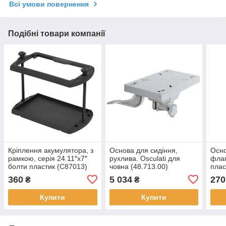
Всі умови повернення
Подібні товари компанії
Кріплення акумулятора, з
Основа для сидіння,
Осно
рамкою, серія 24 11″х7″
рухлива. Osculati для
флаг
болти пластик (C87013)
човна (48.713.00)
плас
(35.
360
5 034
270
₴
₴
Купити
Купити