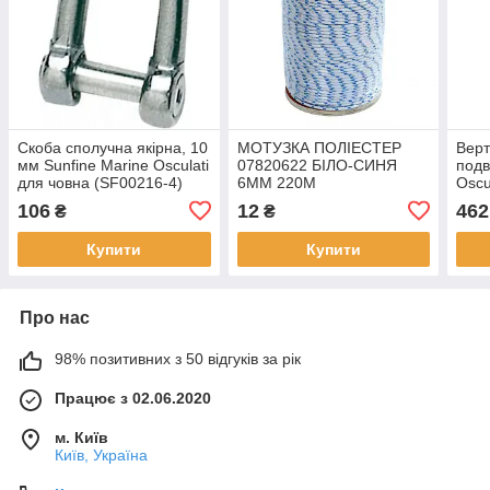
Скоба сполучна якірна, 10
МОТУЗКА ПОЛІЕСТЕР
Верт
мм Sunfine Marine Osculati
07820622 БІЛО-СИНЯ
подв
для човна (SF00216-4)
6ММ 220М
Oscu
(01.
106
12
462
₴
₴
Купити
Купити
Про нас
98% позитивних з 50 відгуків за рік
Працює з 02.06.2020
м. Київ
Київ, Україна