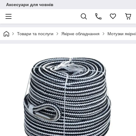
Аксесуари для човнів
Товари та послуги
Якірне обладнання
Мотузки якірні