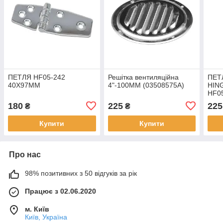
ПЕТЛЯ HF05-242
Решітка вентиляційна
ПЕТ
40X97MM
4"-100MM (03508575A)
HIN
HF0
180
225
225
₴
₴
Купити
Купити
Про нас
98% позитивних з 50 відгуків за рік
Працює з 02.06.2020
м. Київ
Київ, Україна