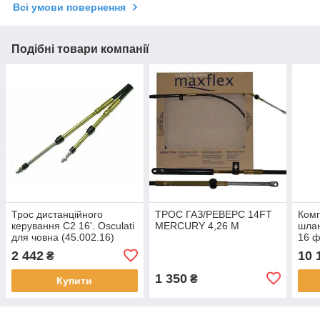
Всі умови повернення
Подібні товари компанії
Трос дистанційного
ТРОС ГАЗ/РЕВЕРС 14FT
Комп
керування C2 16'. Osculati
MERCURY 4,26 М
шлан
для човна (45.002.16)
16 ф
(HO
2 442
10 
₴
1 350
₴
Купити