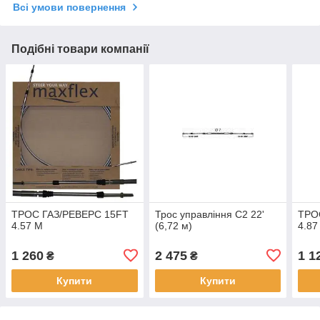
Всі умови повернення
Подібні товари компанії
ТРОС ГАЗ/РЕВЕРС 15FT
Трос управління C2 22'
ТРО
4.57 М
(6,72 м)
4.87
1 260
2 475
1 1
₴
₴
Купити
Купити