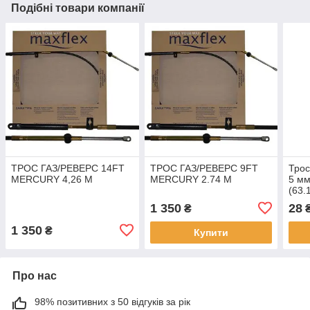
Подібні товари компанії
ТРОС ГАЗ/РЕВЕРС 14FT
ТРОС ГАЗ/РЕВЕРС 9FT
Трос
MERCURY 4,26 М
MERCURY 2.74 М
5 мм
(63.
1 350
28
₴
1 350
₴
Купити
Про нас
98% позитивних з 50 відгуків за рік