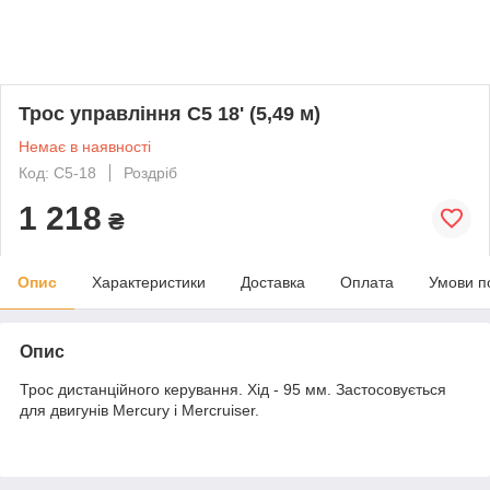
Трос управління C5 18' (5,49 м)
Немає в наявності
Код: C5-18
Роздріб
1 218
₴
Опис
Характеристики
Доставка
Оплата
Умови п
Опис
Трос дистанційного керування. Хід - 95 мм. Застосовується
для двигунів Mercury і Mercruiser.