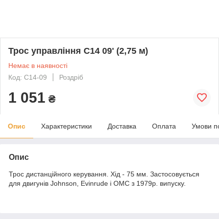
Трос управління C14 09' (2,75 м)
Немає в наявності
Код: C14-09
Роздріб
1 051
₴
Опис
Характеристики
Доставка
Оплата
Умови п
Опис
Трос дистанційного керування. Хід - 75 мм. Застосовується
для двигунів Johnson, Evinrude і OMC з 1979р. випуску.