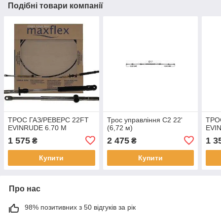
Подібні товари компанії
ТРОС ГАЗ/РЕВЕРС 22FT
Трос управління C2 22'
ТРО
EVINRUDE 6.70 М
(6,72 м)
EVI
1 575
2 475
1 3
₴
₴
Купити
Купити
Про нас
98% позитивних з 50 відгуків за рік