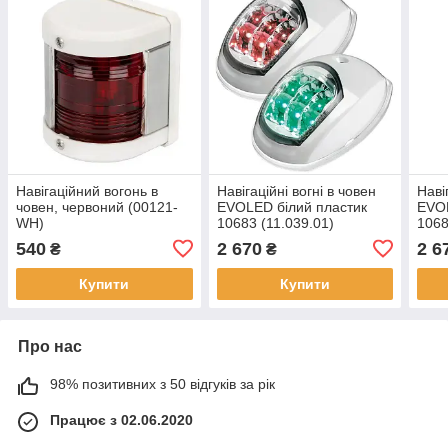
Навігаційний вогонь в
Навігаційні вогні в човен
Наві
човен, червоний (00121-
EVOLED білий пластик
EVO
WH)
10683 (11.039.01)
1068
540
2 670
2 6
₴
₴
Купити
Купити
Про нас
98% позитивних з 50 відгуків за рік
Працює з 02.06.2020