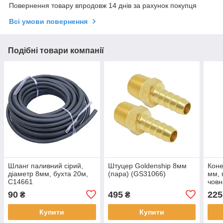
Повернення товару впродовж 14 днів за рахунок покупця
Всі умови повернення
Подібні товари компанії
Шланг паливний сірий,
Штуцер Goldenship 8мм
Коне
діаметр 8мм, бухта 20м,
(пара) (GS31066)
мм, 
C14661
човн
90
495
225
₴
₴
Купити
Купити